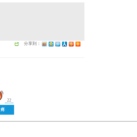
分享到：
22
 疼