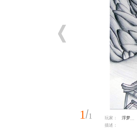
1
1
玩家：
ゞ浮梦﹍
描述：