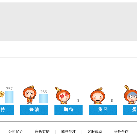
357
263
0
0
 持
酱 油
期 待
我 囧
蛋
公司简介
|
家长监护
|
诚聘英才
|
客服帮助
|
商务合作