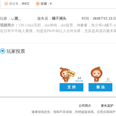
播放量：
36432
收藏：
0
玩家：
ぃ雅﹎
服务器：
橘子洲头
时间：
2018/7/15 23:5
视频简介：
139-13slut无邪，slut单纯，slut筱雪，坤爹爹，张少爷vs
在日常中不收人重视，但是在PK中却让人分外头疼，尤其是高道闪避木
玩家投票
44
11
支 持
酱 油
公司简介
|
家长监护
健康游戏忠告：抵制不良游戏，拒绝盗版游戏。注意自我保护