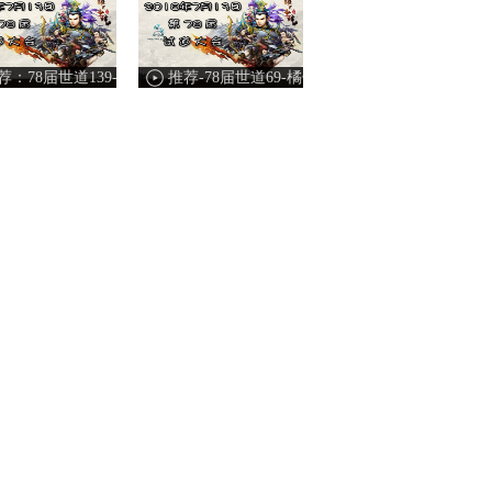
推荐：78届世道139-12无邪vs橘子-宇哥
推荐-78届世道69-橘子-江夏世家vs12小依恋