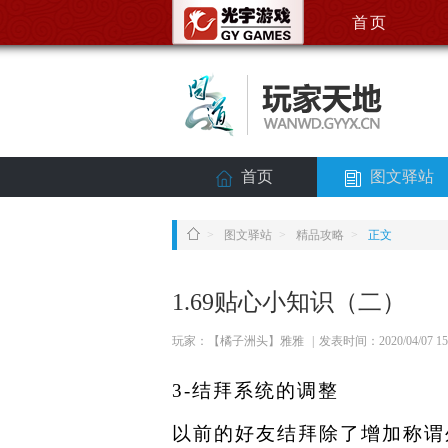
首页
首页
图文驿站
>
图文驿站
>
精品攻略
>
正文
1.69贴心小知识（二）
玩家：【橘子洲头】雅雅
|
发表时间：2020/04/07 15
3-
结拜系统的调整
以前的好友结拜除了增加称谓