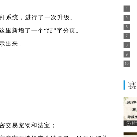
4
拜系统，进行了一次升级。
5
6
这里新增了一个“结”字分页。
7
示出来。
8
9
10
密交易宠物和法宝；