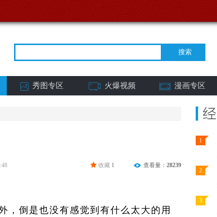
秀图专区
火爆视频
漫画专区
1
:48
收藏
1
查看量：
28239
2
3
外，倒是也没有感觉到有什么太大的用