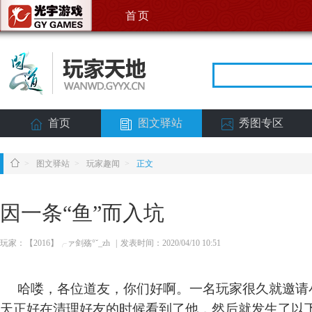
首页
首页
图文驿站
秀图专区
>
图文驿站
>
玩家趣闻
>
正文
因一条“鱼”而入坑
玩家：【2016】╭ァ剑殇°ˇ_zh
|
发表时间：2020/04/10 10:51
哈喽，各位道友，你们好啊。一名玩家很久就邀请
天正好在清理好友的时候看到了他，然后就发生了以